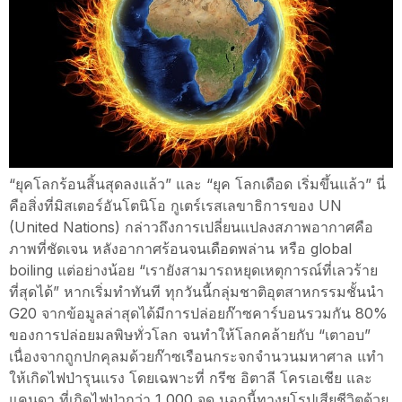
“ยุคโลกร้อนสิ้นสุดลงแล้ว” และ “ยุค โลกเดือด เริ่มขึ้นแล้ว” นี่
คือสิ่งที่มิสเตอร์อันโตนิโอ กูเตร์เรสเลขาธิการของ UN
(United Nations) กล่าวถึงการเปลี่ยนแปลงสภาพอากาศคือ
ภาพที่ชัดเจน หลังอากาศร้อนจนเดือดพล่าน หรือ global
boiling แต่อย่างน้อย “เรายังสามารถหยุดเหตุการณ์ที่เลวร้าย
ที่สุดได้” หากเริ่มทำทันที ทุกวันนี้กลุ่มชาติอุตสาหกรรมชั้นนำ
G20 จากข้อมูลล่าสุดได้มีการปล่อยก๊าซคาร์บอนรวมกัน 80%
ของการปล่อยมลพิษทั่วโลก จนทำให้โลกคล้ายกับ “เตาอบ”
เนื่องจากถูกปกคุลมด้วยก๊าซเรือนกระจกจำนวนมหาศาล แทำ
ให้เกิดไฟป่ารุนแรง โดยเฉพาะที่ กรีซ อิตาลี โครเอเชีย และ
แคนดา ที่เกิดไฟป่ากว่า 1,000 จุด นอกนี้ทางยุโรปเสียชีวิตด้วย