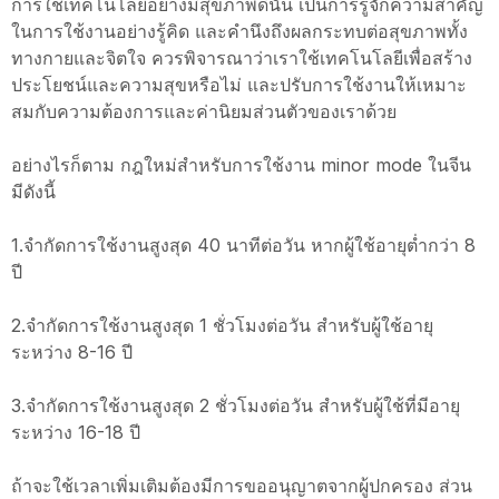
การใช้เทคโนโลยีอย่างมีสุขภาพดีนั้น เป็นการรู้จักความสำคัญ
ในการใช้งานอย่างรู้คิด และคำนึงถึงผลกระทบต่อสุขภาพทั้ง
ทางกายและจิตใจ ควรพิจารณาว่าเราใช้เทคโนโลยีเพื่อสร้าง
ประโยชน์และความสุขหรือไม่ และปรับการใช้งานให้เหมาะ
สมกับความต้องการและค่านิยมส่วนตัวของเราด้วย
อย่างไรก็ตาม กฎใหม่สำหรับการใช้งาน minor mode ในจีน
มีดังนี้
1.จำกัดการใช้งานสูงสุด 40 นาทีต่อวัน หากผู้ใช้อายุต่ำกว่า 8
ปี
2.จำกัดการใช้งานสูงสุด 1 ชั่วโมงต่อวัน สำหรับผู้ใช้อายุ
ระหว่าง 8-16 ปี
3.จำกัดการใช้งานสูงสุด 2 ชั่วโมงต่อวัน สำหรับผู้ใช้ที่มีอายุ
ระหว่าง 16-18 ปี
ถ้าจะใช้เวลาเพิ่มเติมต้องมีการขออนุญาตจากผู้ปกครอง ส่วน