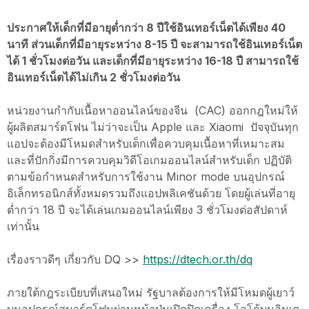
ประกาศให้เด็กที่มีอายุต่ำกว่า 8 ปีใช้อินเทอร์เน็ตได้เพียง 40
นาที ส่วนเด็กที่มีอายุระหว่าง 8-15 ปี จะสามารถใช้อินเทอร์เน็ต
ได้ 1 ชั่วโมงต่อวัน และเด็กที่มีอายุระหว่าง 16-18 ปี สามารถใช้
อินเทอร์เน็ตได้ไม่เกิน 2 ชั่วโมงต่อวัน
หน่วยงานกำกับเนื้อหาออนไลน์ของจีน (CAC) ออกกฎใหม่ให้
ผู้ผลิตสมาร์ตโฟน ไม่ว่าจะเป็น Apple และ Xiaomi ปัจจุบันทุก
แอปจะต้องมีโหมดสำหรับเด็กเพื่อควบคุมเนื้อหาที่เหมาะสม
และที่ปักกิ่งมีการควบคุมวิดีโอเกมออนไลน์สำหรับเด็ก ปฏิบัติ
ตามข้อกำหนดสำหรับการใช้งาน Minor mode บนอุปกรณ์
อิเล็กทรอนิกส์ทั้งหมดรวมถึงแอปพลิเคชันด้วย โดยผู้เล่นที่อายุ
ต่ำกว่า 18 ปี จะได้เล่นเกมออนไลน์เพียง 3 ชั่วโมงต่อสัปดาห์
เท่านั้น
เรื่องราวดีๆ เกี่ยวกับ DQ >>
https://dtech.or.th/dq
ภายใต้กฎระเบียบที่เสนอใหม่ รัฐบาลต้องการให้มีโหมดผู้เยาว์