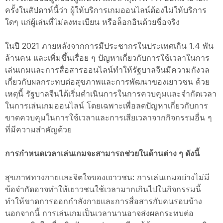
ครั้งในสัปดาห์นี้ว่า ผู้ให้บริการเกมออนไลน์ต้องไม่ให้บริการ
ใดๆ แก่ผู้เล่นที่ไม่ลงทะเบียน หรือล็อกอินด้วยชื่อจริง
ในปี 2021 ภายหลังจากการมีประชากรในประเทศเกิน 1.4 พัน
ล้านคน และเพิ่มขึ้นเรื่อย ๆ ปัญหาเกี่ยวกับการใช้เวลาในการ
เล่นเกมและการสื่อสารออนไลน์ทำให้รัฐบาลจีนมีความกังวล
เกี่ยวกับผลกระทบต่อสุขภาพและการพัฒนาของเยาวชน ด้วย
เหตุนี้ รัฐบาลจีนได้เริ่มดำเนินการในการควบคุมและจำกัดเวลา
ในการเล่นเกมออนไลน์ โดยเฉพาะเพื่อลดปัญหาเกี่ยวกับการ
ขาดควบคุมในการใช้เวลาและการเสียเวลาจากกิจกรรมอื่น ๆ
ที่มีความสำคัญด้วย
การกำหนดเวลาเล่นเกมจะสามารถช่วยในด้านต่าง ๆ ดังนี้
สุขภาพทางกายและจิตใจของเยาวชน: การเล่นเกมอย่างไม่มี
ข้อจำกัดอาจทำให้เยาวชนใช้เวลามากเกินไปในกิจกรรมนี้
ทำให้ขาดการออกกำลังกายและการสื่อสารกับคนรอบข้าง
นอกจากนี้ การเล่นเกมเป็นเวลานานอาจส่งผลกระทบต่อ