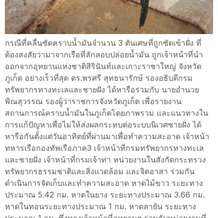
กรณีที่คลื่นซัดคราบน้ำมันจำนวน 3 ตันเศษที่ถูกซัดเข้าฝั่ง ที่
ต้องสงสัยว่ามาจากเรือที่ลักลอบปล่อยนํ้ามัน ถูกเจ้าหน้าที่นำ
ออกจากอุทยานแห่งชาติสิรินันท์และเกาะราชาใหญ่ จังหวัด
ภูเก็ต อย่างเร็วที่สุด ดร.พรศรี สุทธนารักษ์ รองอธิบดีกรม
ทรัพยากรทางทะเลและชายฝั่ง ได้หารือร่วมกับ นายอำนวย
พิณสุวรรณ รองผู้ว่าราชการจังหวัดภูเก็ต เพื่อรายงาน
สถานการณ์คราบน้ำมันในภูเก็ตโดยภาพรวม และแนวทางใน
การแก้ปัญหาเพื่อไม่ให้ส่งผลกระทบต่อระบบนิเวศชายฝั่ง ได้
หารือกันตั้งแต่วันอาทิตย์ที่ผ่านมาเพื่อทำความสะอาด เจ้าหน้า
ทหารเรือกองทัพเรือภาค3 เจ้าหน้าที่กรมทรัพยากรทางทะเล
และชายฝั่ง เจ้าหน้าที่กรมเจ้าท่า หน่วยงานในสังกัดกระทรวง
ทรัพยากรธรรมชาติและสิ่งแวดล้อม และจิตอาสา ร่วมกัน
ดำเนินการจัดเก็บและทำความสะอาด หาดไม้ขาว ระยะทาง
ประมาณ 5.42 กม. หาดในยาง ระยะทางประมาณ 3.66 กม.
หาดในทอนระยะทางประมาณ 1 กม. หาดลายัน ระยะทาง