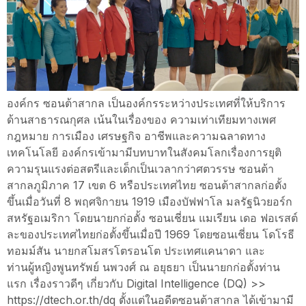
องค์กร ซอนต้าสากล เป็นองค์กรระหว่างประเทศที่ให้บริการ
ด้านสาธารณกุศล เน้นในเรื่องของ ความเท่าเทียมทางเพศ
กฎหมาย การเมือง เศรษฐกิจ อาชีพและความฉลาดทาง
เทคโนโลยี องค์กรเข้ามามีบทบาทในสังคมโลกเรื่องการยุติ
ความรุนแรงต่อสตรีและเด็กเป็นเวลากว่าศตวรรษ ซอนต้า
สากลภูมิภาค 17 เขต 6 หรือประเทศไทย ซอนต้าสากลก่อตั้ง
ขึ้นเมื่อวันที่ 8 พฤศจิกายน 1919 เมืองบัฟฟาโล มลรัฐนิวยอร์ก
สหรัฐอเมริกา โดยนายกก่อตั้ง ซอนเชี่ยน แมเรียน เดอ ฟอเรสต์
ละของประเทศไทยก่อตั้งขึ้นเมื่อปี 1969 โดยซอนเชี่ยน โดโรธี
ทอมม์สัน นายกสโมสรโตรอนโต ประเทศแคนาดา และ
ท่านผู้หญิงพูนทรัพย์ นพวงศ์ ณ อยุธยา เป็นนายกก่อตั้งท่าน
แรก เรื่องราวดีๆ เกี่ยวกับ Digital Intelligence (DQ) >>
https://dtech.or.th/dq ตั้งแต่ในอดีตซอนต้าสากล ได้เข้ามามี