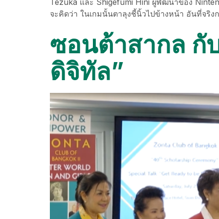
Tezuka และ Shigefumi Hini ผู้พัฒนาของ Ninten
จะคิดว่า ในเกมนั้นตาลุงชี้นิ้วไปข้างหน้า อันที่
ซอนต้าสากล กั
ดิจิทัล”