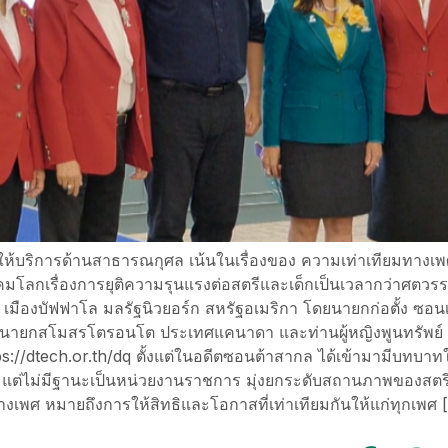
่ให้บริการด้านสาธารณกุศล เน้นในเรื่องของ ความเท่าเทียมทาง
โลกเรื่องการยุติความรุนแรงต่อสตรีและเด็กเป็นเวลากว่าศตวร
919 เมืองบัฟฟาโล มลรัฐนิวยอร์ก สหรัฐอเมริกา โดยนายกก่อตั้ง ซ
สัน นายกสโมสรโตรอนโต ประเทศแคนาดา และท่านผู้หญิงพูนทรัพย์ น
https://dtech.or.th/dq ตั้งแต่ในอดีตซอนต้าสากล ได้เข้ามามีบท
่ไม่มีฐานะเป็นหน่วยงานราชการ มุ่งยกระดับสถานภาพของสตรี 
มทางเพศ หมายถึงการให้สิทธิและโอกาสที่เท่าเทียมกันให้แก่ทุกเพศ 